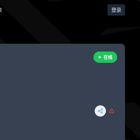
表
登录
在线