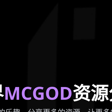
界
MCGOD
资源