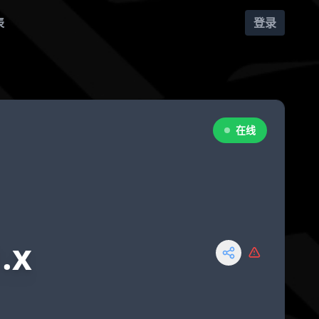
表
登录
在线
.x