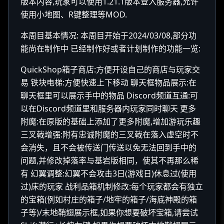
版本内容,玩家可以使用1.21.1版本登入服务器,允许
使用小地图、R键整理等MOD.
本周目基本情况: 本周目开始于2024/03/08,部分功
能尚在制作中 已经制作好或者计划制作的功能一览:
QuickShop箱子商店:方便开设自己的商店与玩家交
易 铁块电梯:方便快速上下移动 聊天框物品展示:在
聊天框里可以展示手中的物品 Discord频道互通:可
以在Discord频道里和服务器内玩家同时聊天 更多
附魔:在原版的基础上添加了更多附魔,增加游玩乐趣
三叉戟增强:附有忠诚附魔的三叉戟在落入虚空时不
会消失，且不会被传送门传送以免无法回到手中的
问题,并修改掉落率与基岩版相同，使其不再那么稀
有 幻翼调整:幻翼不会攻击3日(游戏日)休息过(使用
过)床的玩家 战利品箱机制修改:每个玩家都会有独立
的宝箱(例如村庄的箱子/地牢的箱子/海底神殿的箱
子等)/末地鞘翅展示框,如果你想要破坏宝箱,请尝试