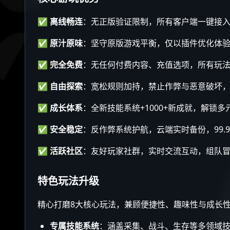
✅
离线畅连
：无正版验证限制，所有客户端一键接
✅
原汁原味
：坚守原版游戏平衡，仅以插件优化体验
✅
完全免费
：无任何付费内容、充值选项，所有玩
✅
自由探索
：宽松规则加持，禁止作弊与恶意破坏
✅
成长体系
：全新技能系统+1000+新成就，解锁
✅
安全稳定
：反作弊系统护航，云端实时备份，99.
✅
活跃社区
：友好玩家社群，实时交流互动，组队
特色玩法升级
精心打磨8大核心玩法，兼顾便捷性、趣味性与成长
专属技能系统
：涵盖采集、战斗、生存等多领域技