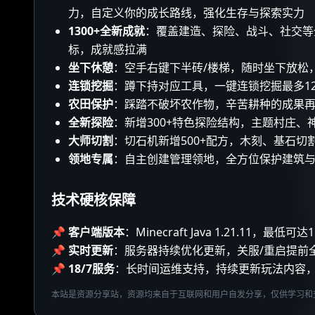
力，自定义你的成长路线，强化生存与探索实力
1300+全新成就
：覆盖建造、探险、战斗、社交等
标，成就感拉满
坐下休憩
：空手右键下半砖/楼梯，随时坐下放松
连锁挖掘
：蹲下持对应工具，一键连锁挖掘最多1
农田保护
：踩踏不破坏农作物，辛苦耕种的成果
全新探险
：新增300+特色探险结构，主题村庄
大师切割
：切石机新增500+配方，木刻、基石
领地专属
：自主创建管理领地，全方位保护建筑
技术硬核保障
📌
客户端版本
：Minecraft Java 1.21.11，
📌
实时更新
：服务器持续优化更新，关服/重启提前
📌
18/7服务
：长时间运维支持，持续更新玩法内容，
本站是资源分享站，资源均来自于互联网和用户自发分享，仅供学习和