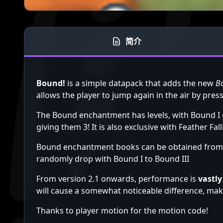
简介
Bound!
is a simple datapack that adds the new
B
allows the player to jump again in the air by pres
The Bound enchantment has levels, with Bound I g
giving them 3! It is also exclusive with Feather Fal
Bound enchantment books can be obtained from O
randomly drop with Bound I to Bound III
From version 2.1 onwards, performance is
vastly
will cause a somewhat noticeable difference, mak
Thanks to player motion for the motion code!