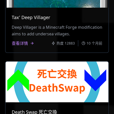
Tax' Deep Villager
Deep Villager is a Minecraft Forge modification
aims to add undersea villages.
查看详情
热度 12883
10 个月前
Death Swap 死亡交換