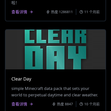
啦！
查看详情
热度 1286811
11 个月前
Clear Day
simple Minecraft data pack that sets your
world to perpetual daytime and clear weather.
查看详情
热度 8847
10 个月前